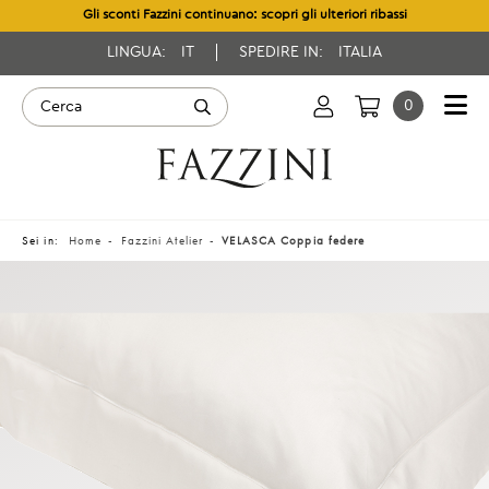
Gli sconti Fazzini continuano: scopri gli ulteriori ribassi
LINGUA:
IT
SPEDIRE IN:
ITALIA
0
Sei in:
Home
Fazzini Atelier
VELASCA Coppia federe