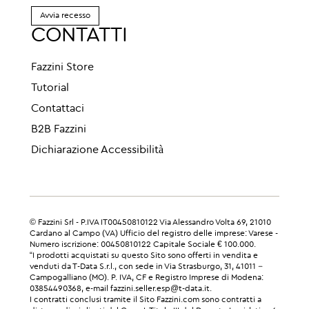
Avvia recesso
CONTATTI
Fazzini Store
Tutorial
Contattaci
B2B Fazzini
Dichiarazione Accessibilità
© Fazzini Srl - P.IVA IT00450810122 Via Alessandro Volta 69, 21010
Cardano al Campo (VA) Ufficio del registro delle imprese: Varese -
Numero iscrizione: 00450810122 Capitale Sociale € 100.000.
“I prodotti acquistati su questo Sito sono offerti in vendita e
venduti da T-Data S.r.l., con sede in Via Strasburgo, 31, 41011 –
Campogalliano (MO). P. IVA, CF e Registro Imprese di Modena:
03854490368, e-mail fazzini.seller.esp@t-data.it.
I contratti conclusi tramite il Sito Fazzini.com sono contratti a