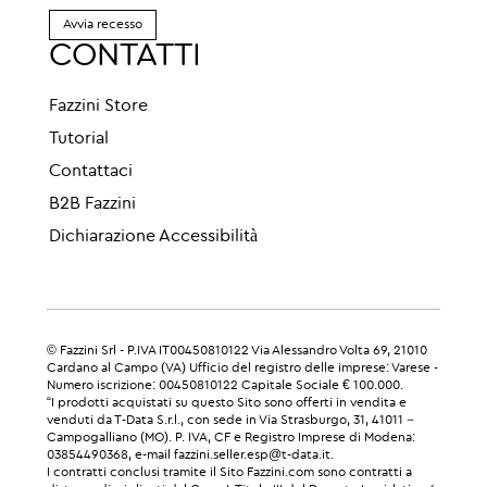
Avvia recesso
CONTATTI
Fazzini Store
Tutorial
Contattaci
B2B Fazzini
Dichiarazione Accessibilità
© Fazzini Srl - P.IVA IT00450810122 Via Alessandro Volta 69, 21010
Cardano al Campo (VA) Ufficio del registro delle imprese: Varese -
Numero iscrizione: 00450810122 Capitale Sociale € 100.000.
“I prodotti acquistati su questo Sito sono offerti in vendita e
venduti da T-Data S.r.l., con sede in Via Strasburgo, 31, 41011 –
Campogalliano (MO). P. IVA, CF e Registro Imprese di Modena:
03854490368, e-mail fazzini.seller.esp@t-data.it.
I contratti conclusi tramite il Sito Fazzini.com sono contratti a