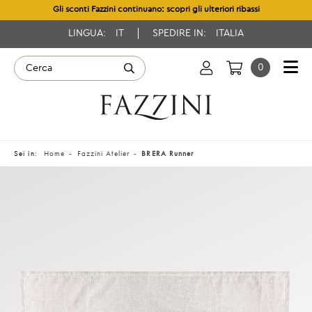
Gli sconti Fazzini continuano: scopri gli ulteriori ribassi
LINGUA:
IT
SPEDIRE IN:
ITALIA
0
Sei in:
Home
Fazzini Atelier
BRERA Runner