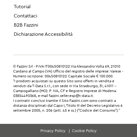
Tutorial
Contattaci
B2B Fazzini
Dichiarazione Accessibilità
© Fazzini Srl - P.IVA IT00450810122 Via Alessandro Volta 69, 21010
Cardano al Campo (VA) Ufficio del registro delle imprese: Varese -
Numero iscrizione: 00450810122 Capitale Sociale € 100.000.
“I prodotti acquistati su questo Sito sono offerti in vendita e
venduti da T-Data S.r.l., con sede in Via Strasburgo, 31, 41011 –
Campogalliano (MO). P. IVA, CF e Registro Imprese di Modena:
03854490368, e-mail fazzini.seller.esp@t-data.it.
I contratti conclusi tramite il Sito Fazzini.com sono contratti a
distanza disciplinati dal Capo I, Titolo III del Decreto Legislativo 6
settembre 2005, n. 206 (artt. 45 e ss.) ("Codice del Consumo”).”
Privacy Policy
Cookie Policy