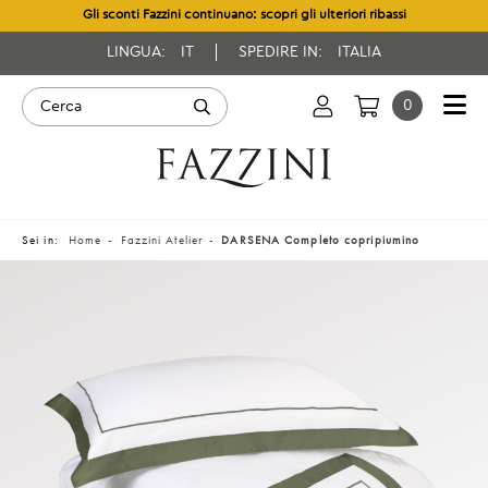
Gli sconti Fazzini continuano: scopri gli ulteriori ribassi
LINGUA:
IT
SPEDIRE IN:
ITALIA
0
Sei in:
Home
Fazzini Atelier
DARSENA Completo copripiumino