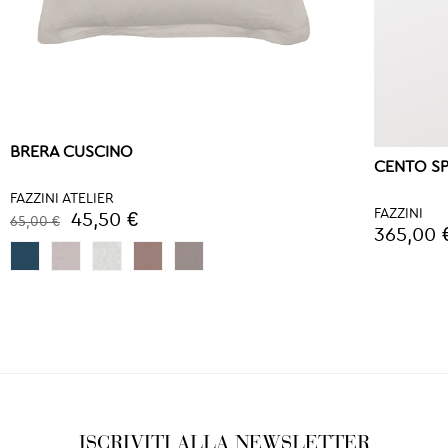
BRERA CUSCINO
CENTO S
FAZZINI ATELIER
FAZZINI
45,50 €
65,00 €
365,00 
ISCRIVITI ALLA NEWSLETTER