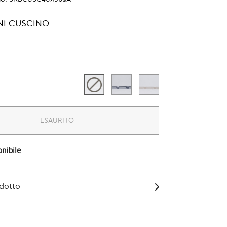
NI CUSCINO
ESAURITO
nibile
odotto