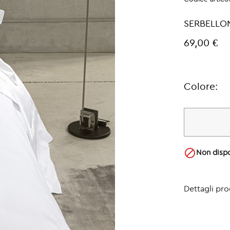
SERBELLO
69,00 €
Colore:

Non dispo
Dettagli pr