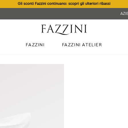
Gli sconti Fazzini continuano: scopri gli ulteriori ribassi
AZI
FAZZINI
FAZZINI ATELIER