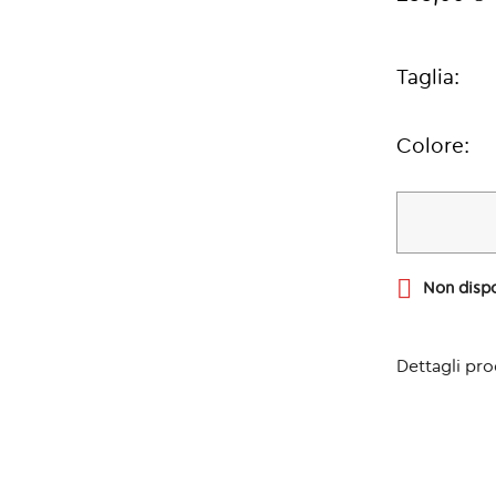
Taglia:
Colore:

Non dispo
Dettagli pr