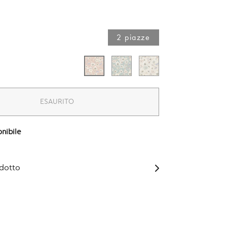
2 piazze​
ESAURITO
nibile
odotto