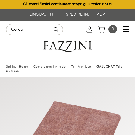
Gli sconti Fazzini continuano: scopri gli ulteriori ribassi
LINGUA:
IT
SPEDIRE IN:
ITALIA
0
Sei in:
Home
Complementi Arredo
Teli Multiuso
GALUCHAT Telo
multiuso