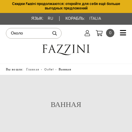
Скидки Fazzini продолжаются: откройте для себя ещё больше
выгодных предложений
ЯЗЫК:
RU
КОРАБЛЬ:
ITALIA
0
Вы вошли:
Главная
Outlet
Ванная
ВАННАЯ