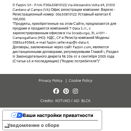
© Fazzini Srl - P.IVA IT00450810122 Via Alessandro Volta 69, 21010
Cardano al Campo (VA) Офис регистрации компании: Варезе -
Регистрационный номер: 00450810122 Уставный капитал €
100,000.
"Продукты, приобретенные на этом Сайте, предлагаются для
продажи и продаются компанией T-Data S.r.l., с
зарегистрированным офисом в Via Strasburgo, 31, 41011 -
Campogalliano (MO). НДС, CF и Регистр компаний Модены:
03854490368, e-mail fazzini.seller.esp@t-data.it.
Договоры, заключенные через сайт Fazzini.com, являются
дистанционными договорами, регулируемыми Главой I, Раздел
III Законодательного декрета № 206 от 6 сентября 2005 года
(Статьи 45 и последующие) ("Кодекс потребителя")".
Privacy Policy
Cookie Policy
Credits:
KOTUKO
/
AD:
BLCK
Ваши настройки приватности
Уведомление о сборе