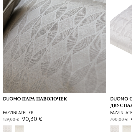
DUOMO ПАРА НАВОЛОЧЕК
DUOMO 
ДВУСПА
FAZZINI ATELIER
FAZZINI AT
90,30 €
129,00 €
700,00 €