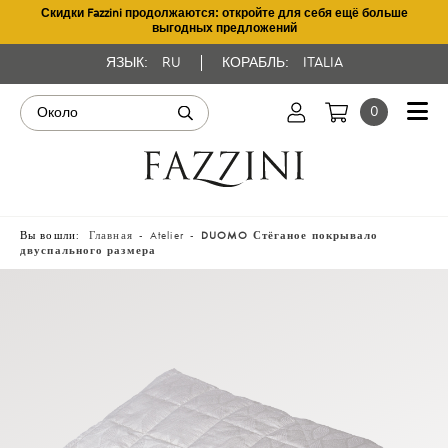
Скидки Fazzini продолжаются: откройте для себя ещё больше
выгодных предложений
ЯЗЫК:
RU
КОРАБЛЬ:
ITALIA
0
Вы вошли:
Главная
Atelier
DUOMO Стёганое покрывало
двуспального размера