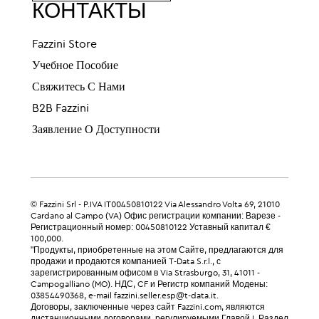
КОНТАКТЫ
Fazzini Store
Учебное Пособие
Свяжитесь С Нами
B2B Fazzini
Заявление О Доступности
© Fazzini Srl - P.IVA IT00450810122 Via Alessandro Volta 69, 21010
Cardano al Campo (VA) Офис регистрации компании: Варезе -
Регистрационный номер: 00450810122 Уставный капитал €
100,000.
"Продукты, приобретенные на этом Сайте, предлагаются для
продажи и продаются компанией T-Data S.r.l., с
зарегистрированным офисом в Via Strasburgo, 31, 41011 -
Campogalliano (MO). НДС, CF и Регистр компаний Модены:
03854490368, e-mail fazzini.seller.esp@t-data.it.
Договоры, заключенные через сайт Fazzini.com, являются