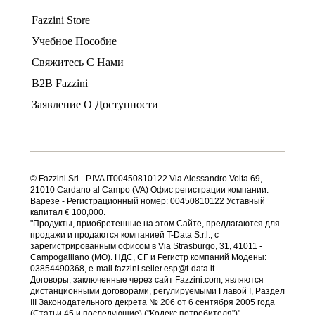
Fazzini Store
Учебное Пособие
Свяжитесь С Нами
B2B Fazzini
Заявление О Доступности
© Fazzini Srl - P.IVA IT00450810122 Via Alessandro Volta 69,
21010 Cardano al Campo (VA) Офис регистрации компании:
Варезе - Регистрационный номер: 00450810122 Уставный
капитал € 100,000.
"Продукты, приобретенные на этом Сайте, предлагаются для
продажи и продаются компанией T-Data S.r.l., с
зарегистрированным офисом в Via Strasburgo, 31, 41011 -
Campogalliano (MO). НДС, CF и Регистр компаний Модены:
03854490368, e-mail fazzini.seller.esp@t-data.it.
Договоры, заключенные через сайт Fazzini.com, являются
дистанционными договорами, регулируемыми Главой I, Раздел
III Законодательного декрета № 206 от 6 сентября 2005 года
(Статьи 45 и последующие) ("Кодекс потребителя")".