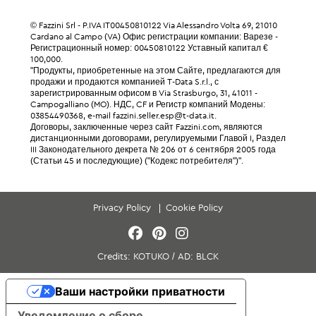
© Fazzini Srl - P.IVA IT00450810122 Via Alessandro Volta 69, 21010
Cardano al Campo (VA) Офис регистрации компании: Варезе -
Регистрационный номер: 00450810122 Уставный капитал €
100,000.
"Продукты, приобретенные на этом Сайте, предлагаются для
продажи и продаются компанией T-Data S.r.l., с
зарегистрированным офисом в Via Strasburgo, 31, 41011 -
Campogalliano (MO). НДС, CF и Регистр компаний Модены:
03854490368, e-mail fazzini.seller.esp@t-data.it.
Договоры, заключенные через сайт Fazzini.com, являются
дистанционными договорами, регулируемыми Главой I, Раздел
III Законодательного декрета № 206 от 6 сентября 2005 года
(Статьи 45 и последующие) ("Кодекс потребителя")".
Privacy Policy
Cookie Policy
Credits:
KOTUKO
/
AD:
BLCK
Ваши настройки приватности
Уведомление о сборе