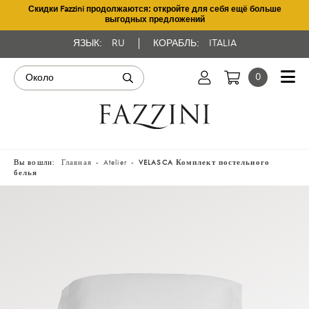
Скидки Fazzini продолжаются: откройте для себя ещё больше
выгодных предложений
ЯЗЫК:
RU
КОРАБЛЬ:
ITALIA
0
Вы вошли:
Главная
Atelier
VELASCA Комплект постельного
белья