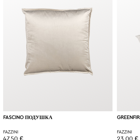
FASCINO ПОДУШКА
GREENFI
FAZZINI
FAZZINI
47,50 €
23,00 €