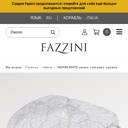
Скидки Fazzini продолжаются: откройте для себя ещё больше
выгодных предложений
ЯЗЫК:
RU
КОРАБЛЬ:
ITALIA
0
Вы вошли:
Главная
Atelier
NOVECENTO ёплое стёганое одеяло