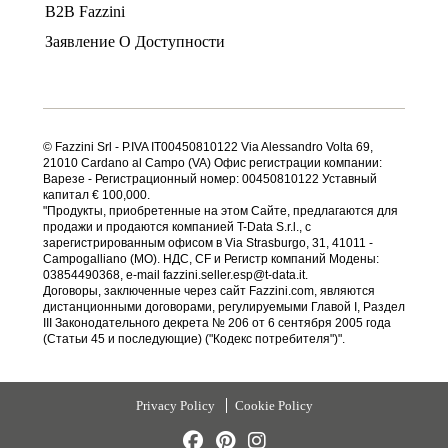
B2B Fazzini
Заявление О Доступности
© Fazzini Srl - P.IVA IT00450810122 Via Alessandro Volta 69,
21010 Cardano al Campo (VA) Офис регистрации компании:
Варезе - Регистрационный номер: 00450810122 Уставный
капитал € 100,000.
"Продукты, приобретенные на этом Сайте, предлагаются для
продажи и продаются компанией T-Data S.r.l., с
зарегистрированным офисом в Via Strasburgo, 31, 41011 -
Campogalliano (MO). НДС, CF и Регистр компаний Модены:
03854490368, e-mail fazzini.seller.esp@t-data.it.
Договоры, заключенные через сайт Fazzini.com, являются
дистанционными договорами, регулируемыми Главой I, Раздел
III Законодательного декрета № 206 от 6 сентября 2005 года
(Статьи 45 и последующие) ("Кодекс потребителя")".
Privacy Policy
Cookie Policy