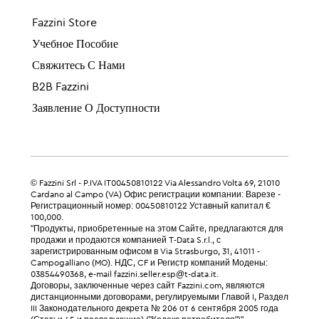
Fazzini Store
Учебное Пособие
Свяжитесь С Нами
B2B Fazzini
Заявление О Доступности
© Fazzini Srl - P.IVA IT00450810122 Via Alessandro Volta 69, 21010
Cardano al Campo (VA) Офис регистрации компании: Варезе -
Регистрационный номер: 00450810122 Уставный капитал €
100,000.
"Продукты, приобретенные на этом Сайте, предлагаются для
продажи и продаются компанией T-Data S.r.l., с
зарегистрированным офисом в Via Strasburgo, 31, 41011 -
Campogalliano (MO). НДС, CF и Регистр компаний Модены:
03854490368, e-mail fazzini.seller.esp@t-data.it.
Договоры, заключенные через сайт Fazzini.com, являются
дистанционными договорами, регулируемыми Главой I, Раздел
III Законодательного декрета № 206 от 6 сентября 2005 года