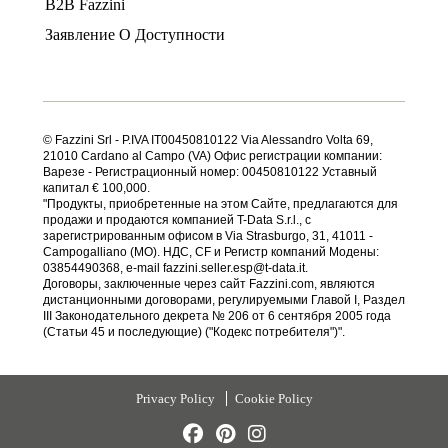
B2B Fazzini
Заявление О Доступности
© Fazzini Srl - P.IVA IT00450810122 Via Alessandro Volta 69,
21010 Cardano al Campo (VA) Офис регистрации компании:
Варезе - Регистрационный номер: 00450810122 Уставный
капитал € 100,000.
"Продукты, приобретенные на этом Сайте, предлагаются для
продажи и продаются компанией T-Data S.r.l., с
зарегистрированным офисом в Via Strasburgo, 31, 41011 -
Campogalliano (MO). НДС, CF и Регистр компаний Модены:
03854490368, e-mail fazzini.seller.esp@t-data.it.
Договоры, заключенные через сайт Fazzini.com, являются
дистанционными договорами, регулируемыми Главой I, Раздел
III Законодательного декрета № 206 от 6 сентября 2005 года
(Статьи 45 и последующие) ("Кодекс потребителя")".
Privacy Policy
Cookie Policy