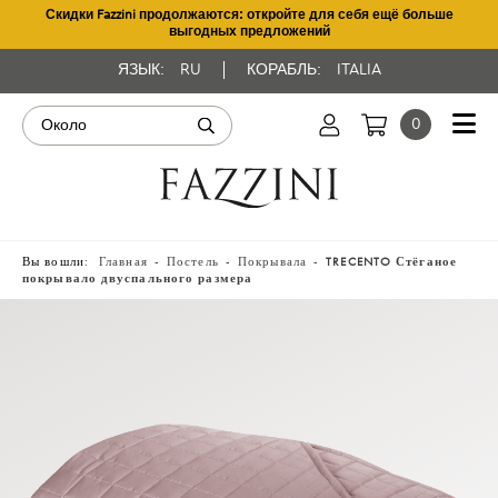
Скидки Fazzini продолжаются: откройте для себя ещё больше
выгодных предложений
ЯЗЫК:
RU
КОРАБЛЬ:
ITALIA
0
Вы вошли:
Главная
Постель
Покрывала
TRECENTO Стёганое
покрывало двуспального размера