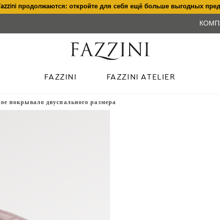
Fazzini продолжаются: откройте для себя ещё больше выгодных пре
КОМП
FAZZINI
FAZZINI ATELIER
ое покрывало двуспального размера