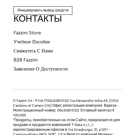
Инициировать вывод средств
КОНТАКТЫ
Fazzini Store
Учебное Пособие
Свяжитесь С Нами
B2B Fazzini
Заявление О Доступности
© Fazzini Srl - P.IVA IT00450810122 Via Alessandro Volta 69, 21010
Cardano al Campo (VA) Офис регистрации компании: Варезе -
Регистрационный номер: 00450810122 Уставный капитал €
100,000.
"Продукты, приобретенные на этом Сайте, предлагаются для
продажи и продаются компанией T-Data S.r.l., с
зарегистрированным офисом в Via Strasburgo, 31, 41011 -
Campogalliano (MO). НДС, CF и Регистр компаний Модены: