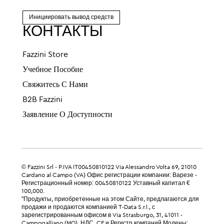
Инициировать вывод средств
КОНТАКТЫ
Fazzini Store
Учебное Пособие
Свяжитесь С Нами
B2B Fazzini
Заявление О Доступности
© Fazzini Srl - P.IVA IT00450810122 Via Alessandro Volta 69, 21010
Cardano al Campo (VA) Офис регистрации компании: Варезе -
Регистрационный номер: 00450810122 Уставный капитал €
100,000.
"Продукты, приобретенные на этом Сайте, предлагаются для
продажи и продаются компанией T-Data S.r.l., с
зарегистрированным офисом в Via Strasburgo, 31, 41011 -
Campogalliano (MO). НДС, CF и Регистр компаний Модены: