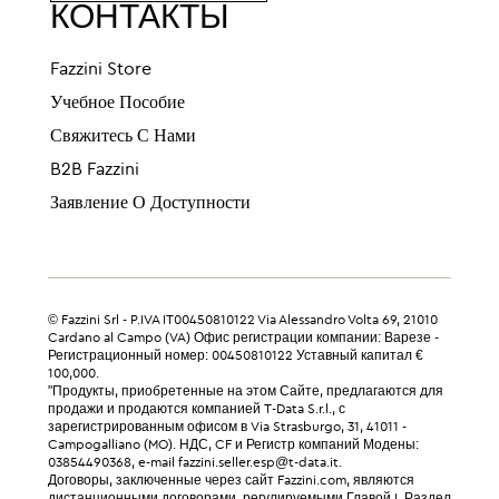
КОНТАКТЫ
Fazzini Store
Учебное Пособие
Свяжитесь С Нами
B2B Fazzini
Заявление О Доступности
© Fazzini Srl - P.IVA IT00450810122 Via Alessandro Volta 69, 21010
Cardano al Campo (VA) Офис регистрации компании: Варезе -
Регистрационный номер: 00450810122 Уставный капитал €
100,000.
"Продукты, приобретенные на этом Сайте, предлагаются для
продажи и продаются компанией T-Data S.r.l., с
зарегистрированным офисом в Via Strasburgo, 31, 41011 -
Campogalliano (MO). НДС, CF и Регистр компаний Модены:
03854490368, e-mail fazzini.seller.esp@t-data.it.
Договоры, заключенные через сайт Fazzini.com, являются