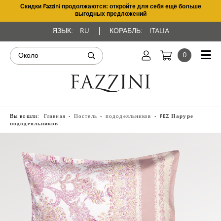
Скидки Fazzini продолжаются: откройте для себя ещё больше
выгодных предложений
ЯЗЫК:
RU
КОРАБЛЬ:
ITALIA
0
Вы вошли:
Главная
Постель
пододеяльников
FEZ Паруре
пододеяльников