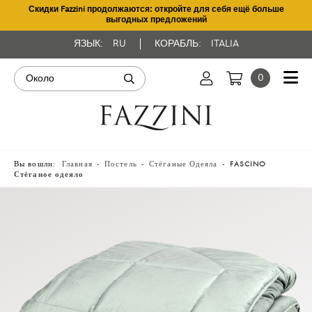
Скидки Fazzini продолжаются: откройте для себя ещё больше
выгодных предложений
ЯЗЫК:
RU
КОРАБЛЬ:
ITALIA
0
Вы вошли:
Главная
Постель
Стёганые Одеяла
FASCINO
Стёганое одеяло