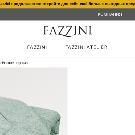
Fazzini продолжаются: откройте для себя ещё больше выгодных пре
КОМПАНИЯ
FAZZINI
FAZZINI ATELIER
тёганое одеяло