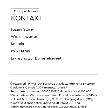
Entzug einleiten
KONTAKT
Fazzini Store
Wissenswertes
Kontakt
B2B Fazzini
Erklärung Zur Barrierefreiheit
© Fazzini Srl - P.IVA IT00450810122 Via Alessandro Volta 69, 21010
Cardano al Campo (VA) Firmensitz: Varese -
Registrierungsnummer: 00450810122 Grundkapital € 100.000.
"Die auf dieser Website erworbenen Produkte werden von T-Data
S.r.l., mit Sitz in Via Strasburgo, 31, 41011 - Campogalliano (MO),
zum Verkauf angeboten und verkauft. MwSt., CF und
Unternehmensregister von Modena: 03854490368, E-Mail