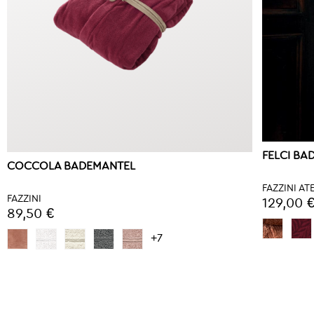
FELCI BA
COCCOLA BADEMANTEL
FAZZINI AT
FAZZINI
129,00 
89,50 €
+7