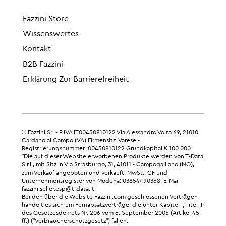
Fazzini Store
Wissenswertes
Kontakt
B2B Fazzini
Erklärung Zur Barrierefreiheit
© Fazzini Srl - P.IVA IT00450810122 Via Alessandro Volta 69, 21010
Cardano al Campo (VA) Firmensitz: Varese -
Registrierungsnummer: 00450810122 Grundkapital € 100.000.
"Die auf dieser Website erworbenen Produkte werden von T-Data
S.r.l., mit Sitz in Via Strasburgo, 31, 41011 - Campogalliano (MO),
zum Verkauf angeboten und verkauft. MwSt., CF und
Unternehmensregister von Modena: 03854490368, E-Mail
fazzini.seller.esp@t-data.it.
Bei den über die Website Fazzini.com geschlossenen Verträgen
handelt es sich um Fernabsatzverträge, die unter Kapitel I, Titel III
des Gesetzesdekrets Nr. 206 vom 6. September 2005 (Artikel 45
ff.) ("Verbraucherschutzgesetz") fallen.