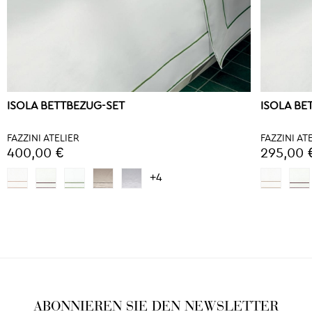
ISOLA BETTBEZUG-SET
ISOLA B
FAZZINI ATELIER
FAZZINI AT
400,00 €
295,00 
+4
ABONNIEREN SIE DEN NEWSLETTER