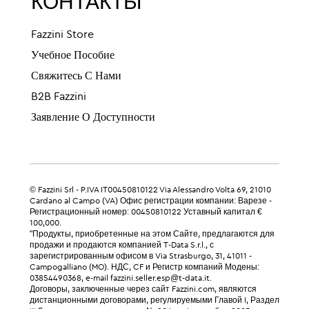
КОНТАКТЫ
Fazzini Store
Учебное Пособие
Свяжитесь С Нами
B2B Fazzini
Заявление О Доступности
© Fazzini Srl - P.IVA IT00450810122 Via Alessandro Volta 69, 21010
Cardano al Campo (VA) Офис регистрации компании: Варезе -
Регистрационный номер: 00450810122 Уставный капитал €
100,000.
"Продукты, приобретенные на этом Сайте, предлагаются для
продажи и продаются компанией T-Data S.r.l., с
зарегистрированным офисом в Via Strasburgo, 31, 41011 -
Campogalliano (MO). НДС, CF и Регистр компаний Модены:
03854490368, e-mail fazzini.seller.esp@t-data.it.
Договоры, заключенные через сайт Fazzini.com, являются
дистанционными договорами, регулируемыми Главой I, Раздел