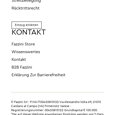
Streitbeilegung
Rücktrittsrecht
Entzug einleiten
KONTAKT
Fazzini Store
Wissenswertes
Kontakt
B2B Fazzini
Erklärung Zur Barrierefreiheit
© Fazzini Srl - P.IVA IT00450810122 Via Alessandro Volta 69, 21010
Cardano al Campo (VA) Firmensitz: Varese -
Registrierungsnummer: 00450810122 Grundkapital € 100.000.
"Die auf dieser Website erworbenen Produkte werden von T-Data