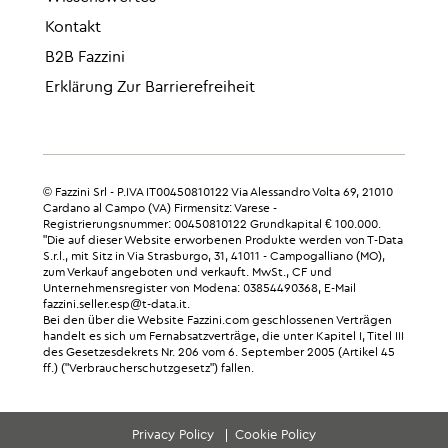
Kontakt
B2B Fazzini
Erklärung Zur Barrierefreiheit
© Fazzini Srl - P.IVA IT00450810122 Via Alessandro Volta 69, 21010
Cardano al Campo (VA) Firmensitz: Varese -
Registrierungsnummer: 00450810122 Grundkapital € 100.000.
"Die auf dieser Website erworbenen Produkte werden von T-Data
S.r.l., mit Sitz in Via Strasburgo, 31, 41011 - Campogalliano (MO),
zum Verkauf angeboten und verkauft. MwSt., CF und
Unternehmensregister von Modena: 03854490368, E-Mail
fazzini.seller.esp@t-data.it.
Bei den über die Website Fazzini.com geschlossenen Verträgen
handelt es sich um Fernabsatzverträge, die unter Kapitel I, Titel III
des Gesetzesdekrets Nr. 206 vom 6. September 2005 (Artikel 45
ff.) ("Verbraucherschutzgesetz") fallen.
Privacy Policy
Cookie Policy