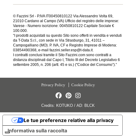
© Fazzini Srl - P.IVA IT00450810122 Via Alessandro Volta 69,
21010 Cardano al Campo (VA) Ufficio del registro delle imprese:
Varese - Numero iscrizione: 00450810122 Capitale Sociale €
100.000.
“I prodotti acquistati su questo Sito sono offerti in vendita e venduti
da T-Data S.r.l., con sede in Via Strasburgo, 31, 41011 –
Campogalliano (MO). P. IVA, CF e Registro Imprese di Modena:
03854490368, e-mail fazzini.seller.esp@t-data.it.
I contratti conclusi tramite il Sito Fazzini.com sono contratti a
distanza disciplinati dal Capo I, Titolo III del Decreto Legislativo 6
settembre 2005, n. 206 (artt. 45 e ss.) ("Codice del Consumo”).”
Privacy Policy
Cookie Policy
Credits:
KOTUKO
/
AD:
BLCK
Le tue preferenze relative alla privacy
Informativa sulla raccolta