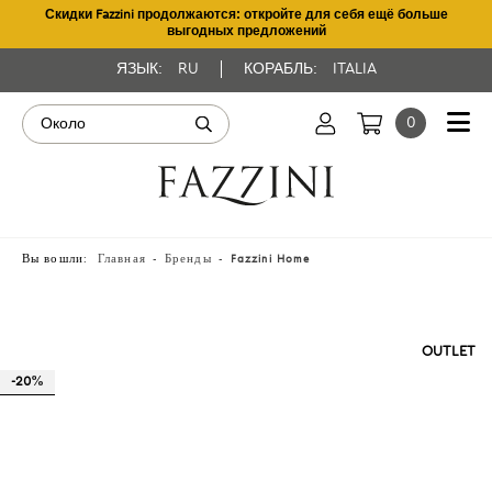
Скидки Fazzini продолжаются: откройте для себя ещё больше
выгодных предложений
ЯЗЫК:
RU
КОРАБЛЬ:
ITALIA
0
Вы вошли:
Главная
Бренды
Fazzini Home
OUTLET
-20%