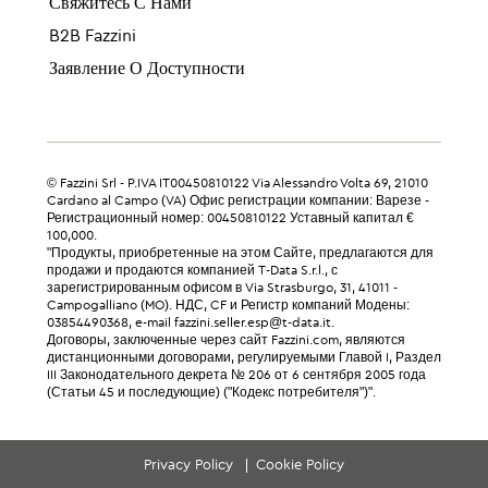
Свяжитесь С Нами
B2B Fazzini
Заявление О Доступности
© Fazzini Srl - P.IVA IT00450810122 Via Alessandro Volta 69, 21010
Cardano al Campo (VA) Офис регистрации компании: Варезе -
Регистрационный номер: 00450810122 Уставный капитал €
100,000.
"Продукты, приобретенные на этом Сайте, предлагаются для
продажи и продаются компанией T-Data S.r.l., с
зарегистрированным офисом в Via Strasburgo, 31, 41011 -
Campogalliano (MO). НДС, CF и Регистр компаний Модены:
03854490368, e-mail fazzini.seller.esp@t-data.it.
Договоры, заключенные через сайт Fazzini.com, являются
дистанционными договорами, регулируемыми Главой I, Раздел
III Законодательного декрета № 206 от 6 сентября 2005 года
(Статьи 45 и последующие) ("Кодекс потребителя")".
Privacy Policy
Cookie Policy