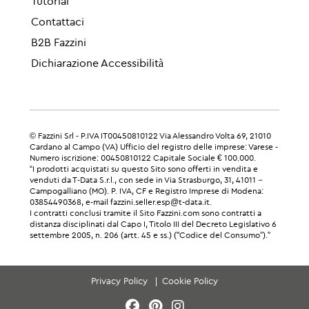
Tutorial
Contattaci
B2B Fazzini
Dichiarazione Accessibilità
© Fazzini Srl - P.IVA IT00450810122 Via Alessandro Volta 69, 21010
Cardano al Campo (VA) Ufficio del registro delle imprese: Varese -
Numero iscrizione: 00450810122 Capitale Sociale € 100.000.
“I prodotti acquistati su questo Sito sono offerti in vendita e
venduti da T-Data S.r.l., con sede in Via Strasburgo, 31, 41011 –
Campogalliano (MO). P. IVA, CF e Registro Imprese di Modena:
03854490368, e-mail fazzini.seller.esp@t-data.it.
I contratti conclusi tramite il Sito Fazzini.com sono contratti a
distanza disciplinati dal Capo I, Titolo III del Decreto Legislativo 6
settembre 2005, n. 206 (artt. 45 e ss.) ("Codice del Consumo”).”
Privacy Policy
Cookie Policy