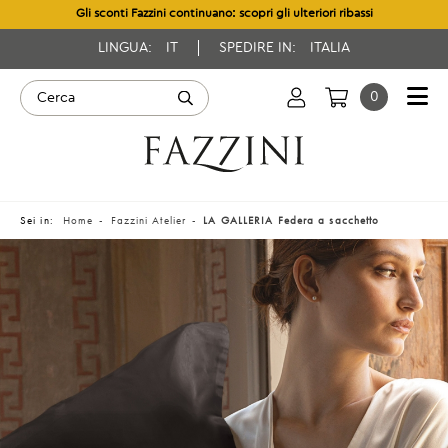
Gli sconti Fazzini continuano: scopri gli ulteriori ribassi
LINGUA:
IT
SPEDIRE IN:
ITALIA
0
Sei in:
Home
Fazzini Atelier
LA GALLERIA Federa a sacchetto