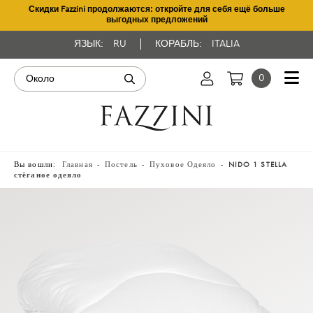
Скидки Fazzini продолжаются: откройте для себя ещё больше
выгодных предложений
ЯЗЫК:
RU
КОРАБЛЬ:
ITALIA
0
Вы вошли:
Главная
Постель
Пуховое Одеяло
NIDO 1 STELLA
стёганое одеяло