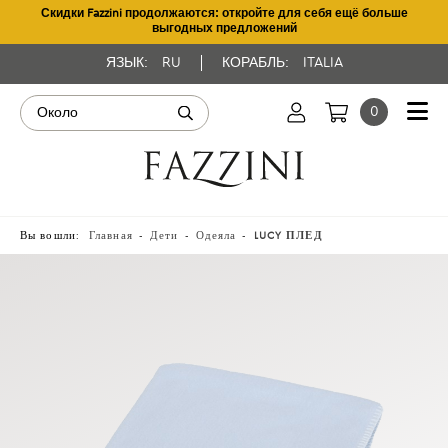
Скидки Fazzini продолжаются: откройте для себя ещё больше
выгодных предложений
ЯЗЫК:
RU
КОРАБЛЬ:
ITALIA
0
Вы вошли:
Главная
Дети
Одеяла
LUCY ПЛЕД