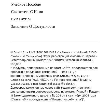
Учебное Пособие
Свяжитесь С Нами
B2B Fazzini
Заявление О Доступности
© Fazzini Srl - P.IVA IT00450810122 Via Alessandro Volta 69, 21010
Cardano al Campo (VA) Офис регистрации компании: Варезе -
Регистрационный номер: 00450810122 Уставный капитал €
100,000.
"Продукты, приобретенные на этом Сайте, предлагаются для
продажи и продаются компанией T-Data S.r.l., с
зарегистрированным офисом в Via Strasburgo, 31, 41011 -
Campogalliano (MO). НДС, CF и Регистр компаний Модены:
03854490368, e-mail fazzini.seller.esp@t-data.it.
Договоры, заключенные через сайт Fazzini.com, являются
дистанционными договорами, регулируемыми Главой I, Раздел
III Законодательного декрета № 206 от 6 сентября 2005 года
(Статьи 45 и последующие) ("Кодекс потребителя")".