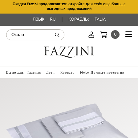
Скидки Fazzini продолжаются: откройте для себя ещё больше
выгодных предложений
ЯЗЫК:
RU
КОРАБЛЬ:
ITALIA
0
Вы вошли:
Главная
Дети
Кровать
NALA Полные простыни