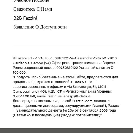
Учебное Пособие
Свяжитесь С Нами
B2B Fazzini
Заявление О Доступности
© Fazzini Srl - P.IVA IT00450810122 Via Alessandro Volta 69, 21010
Cardano al Campo (VA) Офис регистрации компании: Варезе -
Регистрационный номер: 00450810122 Уставный капитал €
100,000.
"Продукты, приобретенные на этом Сайте, предлагаются для
продажи и продаются компанией T-Data S.r.l., с
зарегистрированным офисом в Via Strasburgo, 31, 41011 -
Campogalliano (MO). НДС, CF и Регистр компаний Модены:
03854490368, e-mail fazzini.seller.esp@t-data.it.
Договоры, заключенные через сайт Fazzini.com, являются
дистанционными договорами, регулируемыми Главой I, Раздел
III Законодательного декрета № 206 от 6 сентября 2005 года
(Статьи 45 и последующие) ("Кодекс потребителя")".