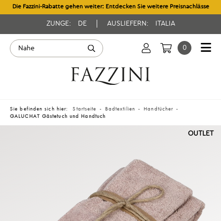
Die Fazzini-Rabatte gehen weiter: Entdecken Sie weitere Preisnachlässe
ZUNGE:
DE
AUSLIEFERN:
ITALIA
0
Sie befinden sich hier:
Startseite
Badtextilien
Handtücher
GALUCHAT Gästetuch und Handtuch
OUTLET