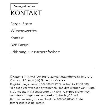
Entzug einleiten
KONTAKT
Fazzini Store
Wissenswertes
Kontakt
B2B Fazzini
Erklärung Zur Barrierefreiheit
© Fazzini Srl - P.IVA IT00450810122 Via Alessandro Volta 69, 21010
Cardano al Campo (VA) Firmensitz: Varese -
Registrierungsnummer: 00450810122 Grundkapital € 100.000.
"Die auf dieser Website erworbenen Produkte werden von T-Data
S.r.l., mit Sitz in Via Strasburgo, 31, 41011 - Campogalliano (MO),
zum Verkauf angeboten und verkauft. MwSt., CF und
Unternehmensregister von Modena: 03854490368, E-Mail
fazzini.seller.esp@t-data.it.