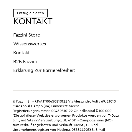
Entzug einleiten
KONTAKT
Fazzini Store
Wissenswertes
Kontakt
B2B Fazzini
Erklärung Zur Barrierefreiheit
© Fazzini Srl - P.IVA IT00450810122 Via Alessandro Volta 69, 21010
Cardano al Campo (VA) Firmensitz: Varese -
Registrierungsnummer: 00450810122 Grundkapital € 100.000.
"Die auf dieser Website erworbenen Produkte werden von T-Data
S.r.l., mit Sitz in Via Strasburgo, 31, 41011 - Campogalliano (MO),
zum Verkauf angeboten und verkauft. MwSt., CF und
Unternehmensregister von Modena: 03854490368, E-Mail