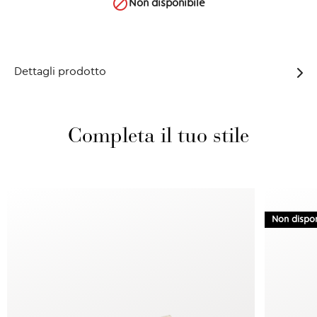

Non disponibile
Dettagli prodotto
Completa il tuo stile
Non dispon