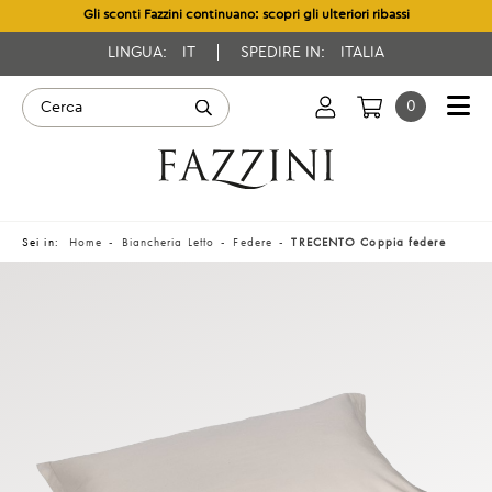
Gli sconti Fazzini continuano: scopri gli ulteriori ribassi
LINGUA:
IT
SPEDIRE IN:
ITALIA
0
Sei in:
Home
Biancheria Letto
Federe
TRECENTO Coppia federe