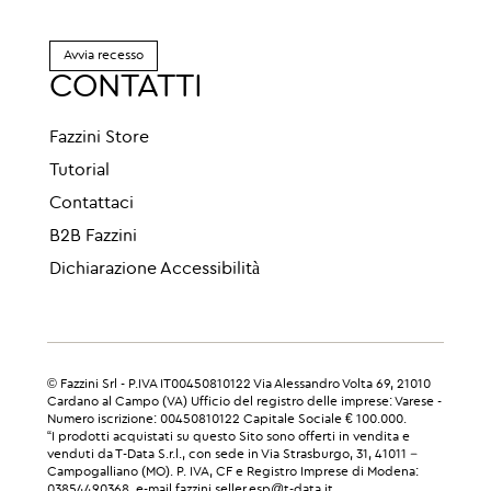
Avvia recesso
CONTATTI
Fazzini Store
Tutorial
Contattaci
B2B Fazzini
Dichiarazione Accessibilità
© Fazzini Srl - P.IVA IT00450810122 Via Alessandro Volta 69, 21010
Cardano al Campo (VA) Ufficio del registro delle imprese: Varese -
Numero iscrizione: 00450810122 Capitale Sociale € 100.000.
“I prodotti acquistati su questo Sito sono offerti in vendita e
venduti da T-Data S.r.l., con sede in Via Strasburgo, 31, 41011 –
Campogalliano (MO). P. IVA, CF e Registro Imprese di Modena:
03854490368, e-mail fazzini.seller.esp@t-data.it.