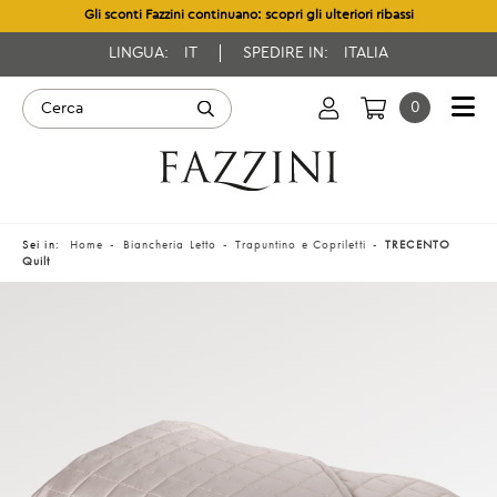
Gli sconti Fazzini continuano: scopri gli ulteriori ribassi
LINGUA:
IT
SPEDIRE IN:
ITALIA
0
Sei in:
Home
Biancheria Letto
Trapuntino e Copriletti
TRECENTO
Quilt