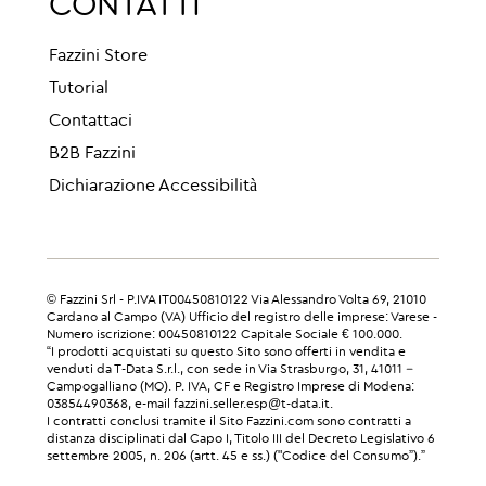
CONTATTI
Fazzini Store
Tutorial
Contattaci
B2B Fazzini
Dichiarazione Accessibilità
© Fazzini Srl - P.IVA IT00450810122 Via Alessandro Volta 69, 21010
Cardano al Campo (VA) Ufficio del registro delle imprese: Varese -
Numero iscrizione: 00450810122 Capitale Sociale € 100.000.
“I prodotti acquistati su questo Sito sono offerti in vendita e
venduti da T-Data S.r.l., con sede in Via Strasburgo, 31, 41011 –
Campogalliano (MO). P. IVA, CF e Registro Imprese di Modena:
03854490368, e-mail fazzini.seller.esp@t-data.it.
I contratti conclusi tramite il Sito Fazzini.com sono contratti a
distanza disciplinati dal Capo I, Titolo III del Decreto Legislativo 6
settembre 2005, n. 206 (artt. 45 e ss.) ("Codice del Consumo”).”