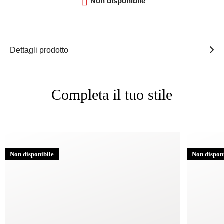

Non disponibile
Dettagli prodotto
Completa il tuo stile
Non disponibile
Non dispon