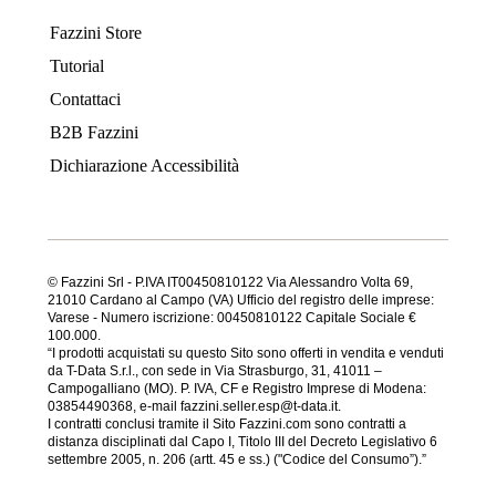
Fazzini Store
Tutorial
Contattaci
B2B Fazzini
Dichiarazione Accessibilità
© Fazzini Srl - P.IVA IT00450810122 Via Alessandro Volta 69,
21010 Cardano al Campo (VA) Ufficio del registro delle imprese:
Varese - Numero iscrizione: 00450810122 Capitale Sociale €
100.000.
“I prodotti acquistati su questo Sito sono offerti in vendita e venduti
da T-Data S.r.l., con sede in Via Strasburgo, 31, 41011 –
Campogalliano (MO). P. IVA, CF e Registro Imprese di Modena:
03854490368, e-mail fazzini.seller.esp@t-data.it.
I contratti conclusi tramite il Sito Fazzini.com sono contratti a
distanza disciplinati dal Capo I, Titolo III del Decreto Legislativo 6
settembre 2005, n. 206 (artt. 45 e ss.) ("Codice del Consumo”).”