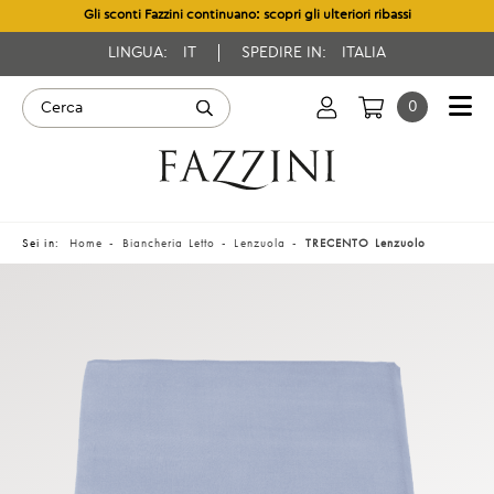
Gli sconti Fazzini continuano: scopri gli ulteriori ribassi
LINGUA:
IT
SPEDIRE IN:
ITALIA
0
Sei in:
Home
Biancheria Letto
Lenzuola
TRECENTO Lenzuolo