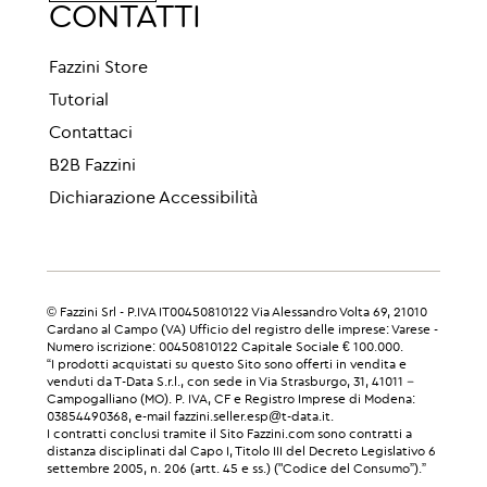
CONTATTI
Fazzini Store
Tutorial
Contattaci
B2B Fazzini
Dichiarazione Accessibilità
© Fazzini Srl - P.IVA IT00450810122 Via Alessandro Volta 69, 21010
Cardano al Campo (VA) Ufficio del registro delle imprese: Varese -
Numero iscrizione: 00450810122 Capitale Sociale € 100.000.
“I prodotti acquistati su questo Sito sono offerti in vendita e
venduti da T-Data S.r.l., con sede in Via Strasburgo, 31, 41011 –
Campogalliano (MO). P. IVA, CF e Registro Imprese di Modena:
03854490368, e-mail fazzini.seller.esp@t-data.it.
I contratti conclusi tramite il Sito Fazzini.com sono contratti a
distanza disciplinati dal Capo I, Titolo III del Decreto Legislativo 6
settembre 2005, n. 206 (artt. 45 e ss.) ("Codice del Consumo”).”