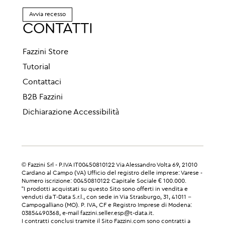
Avvia recesso
CONTATTI
Fazzini Store
Tutorial
Contattaci
B2B Fazzini
Dichiarazione Accessibilità
© Fazzini Srl - P.IVA IT00450810122 Via Alessandro Volta 69, 21010
Cardano al Campo (VA) Ufficio del registro delle imprese: Varese -
Numero iscrizione: 00450810122 Capitale Sociale € 100.000.
“I prodotti acquistati su questo Sito sono offerti in vendita e
venduti da T-Data S.r.l., con sede in Via Strasburgo, 31, 41011 –
Campogalliano (MO). P. IVA, CF e Registro Imprese di Modena:
03854490368, e-mail fazzini.seller.esp@t-data.it.
I contratti conclusi tramite il Sito Fazzini.com sono contratti a