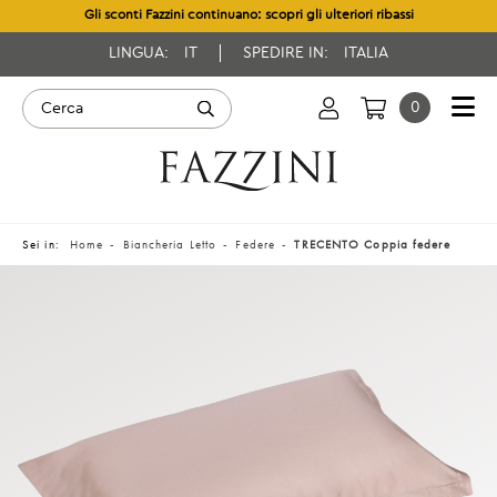
Gli sconti Fazzini continuano: scopri gli ulteriori ribassi
LINGUA:
IT
SPEDIRE IN:
ITALIA
0
Sei in:
Home
Biancheria Letto
Federe
TRECENTO Coppia federe