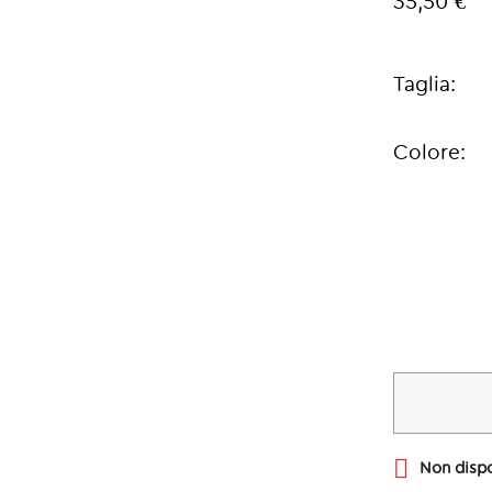
35,50 €
Taglia:
Colore:

Non dispo