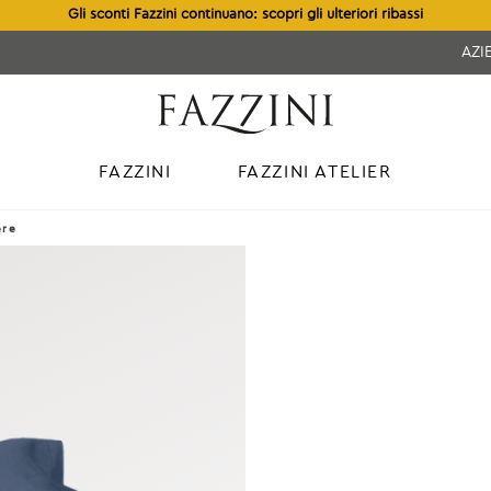
Gli sconti Fazzini continuano: scopri gli ulteriori ribassi
AZI
FAZZINI
FAZZINI ATELIER
ere