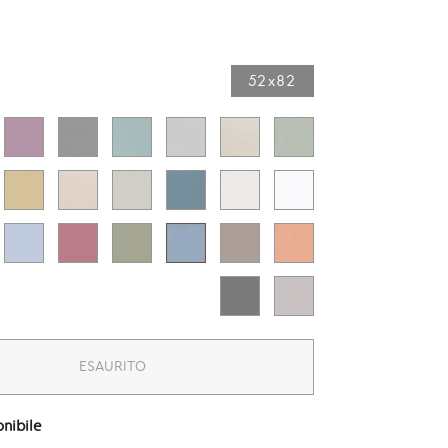
52x82​
ESAURITO
nibile