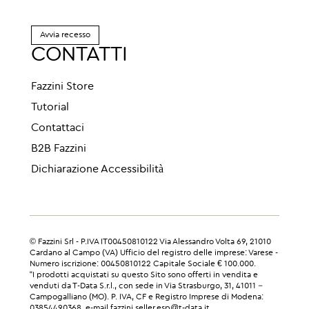
Avvia recesso
CONTATTI
Fazzini Store
Tutorial
Contattaci
B2B Fazzini
Dichiarazione Accessibilità
© Fazzini Srl - P.IVA IT00450810122 Via Alessandro Volta 69, 21010
Cardano al Campo (VA) Ufficio del registro delle imprese: Varese -
Numero iscrizione: 00450810122 Capitale Sociale € 100.000.
“I prodotti acquistati su questo Sito sono offerti in vendita e
venduti da T-Data S.r.l., con sede in Via Strasburgo, 31, 41011 –
Campogalliano (MO). P. IVA, CF e Registro Imprese di Modena:
03854490368, e-mail fazzini.seller.esp@t-data.it.