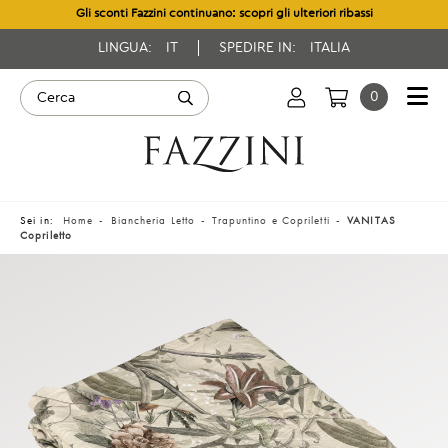
Gli sconti Fazzini continuano: scopri gli ulteriori ribassi
LINGUA:
IT
SPEDIRE IN:
ITALIA
0
Sei in:
Home
Biancheria Letto
Trapuntino e Copriletti
VANITAS
Copriletto