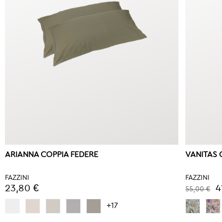
ARIANNA COPPIA FEDERE
VANITAS 
FAZZINI
FAZZINI
23,80 €
4
55,00 €
+17