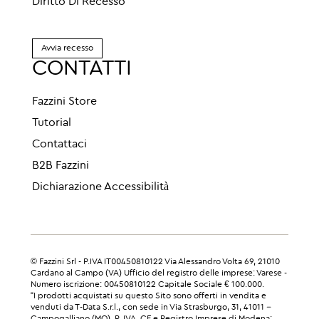
Diritto Di Recesso
Avvia recesso
CONTATTI
Fazzini Store
Tutorial
Contattaci
B2B Fazzini
Dichiarazione Accessibilità
© Fazzini Srl - P.IVA IT00450810122 Via Alessandro Volta 69, 21010
Cardano al Campo (VA) Ufficio del registro delle imprese: Varese -
Numero iscrizione: 00450810122 Capitale Sociale € 100.000.
“I prodotti acquistati su questo Sito sono offerti in vendita e
venduti da T-Data S.r.l., con sede in Via Strasburgo, 31, 41011 –