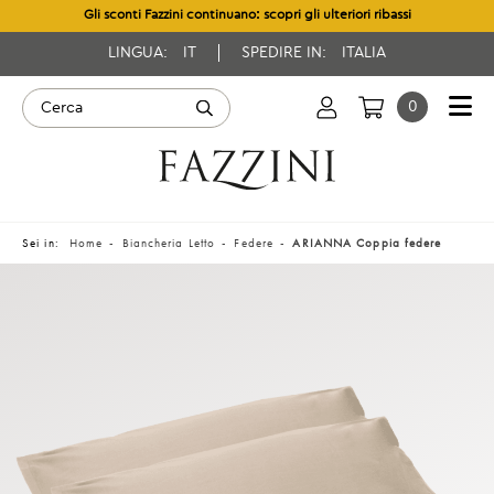
Gli sconti Fazzini continuano: scopri gli ulteriori ribassi
LINGUA:
IT
SPEDIRE IN:
ITALIA
0
Sei in:
Home
Biancheria Letto
Federe
ARIANNA Coppia federe