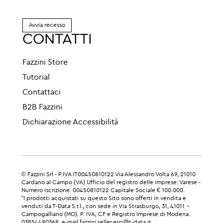
Avvia recesso
CONTATTI
Fazzini Store
Tutorial
Contattaci
B2B Fazzini
Dichiarazione Accessibilità
© Fazzini Srl - P.IVA IT00450810122 Via Alessandro Volta 69, 21010
Cardano al Campo (VA) Ufficio del registro delle imprese: Varese -
Numero iscrizione: 00450810122 Capitale Sociale € 100.000.
“I prodotti acquistati su questo Sito sono offerti in vendita e
venduti da T-Data S.r.l., con sede in Via Strasburgo, 31, 41011 –
Campogalliano (MO). P. IVA, CF e Registro Imprese di Modena:
03854490368, e-mail fazzini.seller.esp@t-data.it.