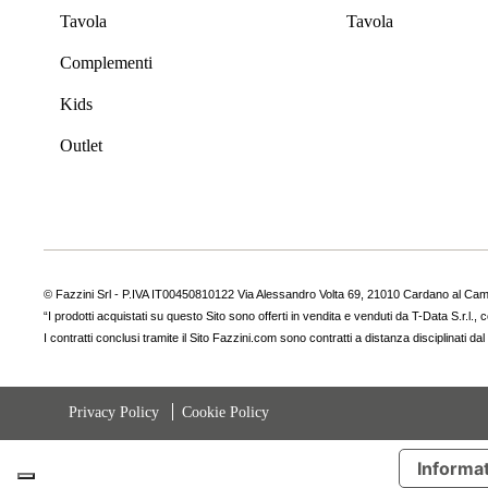
Tavola
Tavola
Complementi
Kids
Outlet
© Fazzini Srl - P.IVA IT00450810122 Via Alessandro Volta 69, 21010 Cardano al Camp
“I prodotti acquistati su questo Sito sono offerti in vendita e venduti da T-Data S.r
I contratti conclusi tramite il Sito Fazzini.com sono contratti a distanza disciplinati d
Privacy Policy
Cookie Policy
Informat