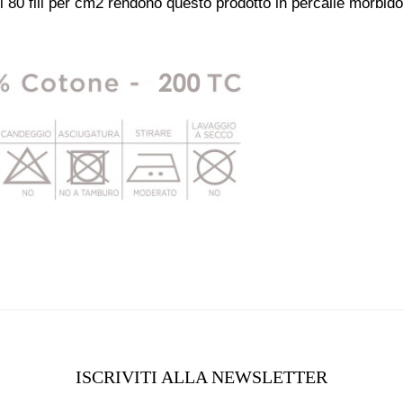
gli 80 fili per cm2 rendono questo prodotto in percalle morbido
ISCRIVITI ALLA NEWSLETTER