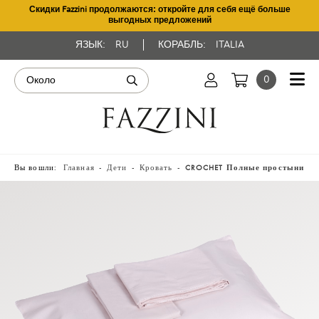
Скидки Fazzini продолжаются: откройте для себя ещё больше
выгодных предложений
ЯЗЫК:
RU
КОРАБЛЬ:
ITALIA
0
Вы вошли:
Главная
Дети
Кровать
CROCHET Полные простыни