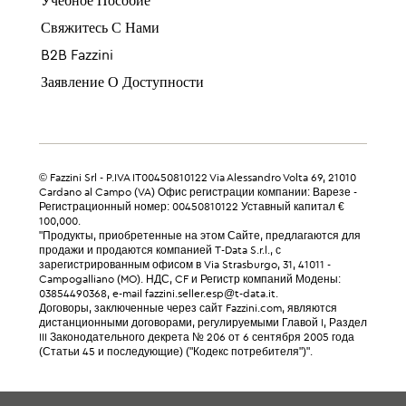
Учебное Пособие
Свяжитесь С Нами
B2B Fazzini
Заявление О Доступности
© Fazzini Srl - P.IVA IT00450810122 Via Alessandro Volta 69, 21010
Cardano al Campo (VA) Офис регистрации компании: Варезе -
Регистрационный номер: 00450810122 Уставный капитал €
100,000.
"Продукты, приобретенные на этом Сайте, предлагаются для
продажи и продаются компанией T-Data S.r.l., с
зарегистрированным офисом в Via Strasburgo, 31, 41011 -
Campogalliano (MO). НДС, CF и Регистр компаний Модены:
03854490368, e-mail fazzini.seller.esp@t-data.it.
Договоры, заключенные через сайт Fazzini.com, являются
дистанционными договорами, регулируемыми Главой I, Раздел
III Законодательного декрета № 206 от 6 сентября 2005 года
(Статьи 45 и последующие) ("Кодекс потребителя")".