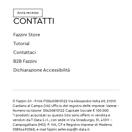
Avvia recesso
CONTATTI
Fazzini Store
Tutorial
Contattaci
B2B Fazzini
Dichiarazione Accessibilità
© Fazzini Srl - P.IVA IT00450810122 Via Alessandro Volta 69, 21010
Cardano al Campo (VA) Ufficio del registro delle imprese: Varese -
Numero iscrizione: 00450810122 Capitale Sociale € 100.000.
“I prodotti acquistati su questo Sito sono offerti in vendita e
venduti da T-Data S.r.l., con sede in Via Strasburgo, 31, 41011 –
Campogalliano (MO). P. IVA, CF e Registro Imprese di Modena:
03854490368, e-mail fazzini.seller.esp@t-data.it.