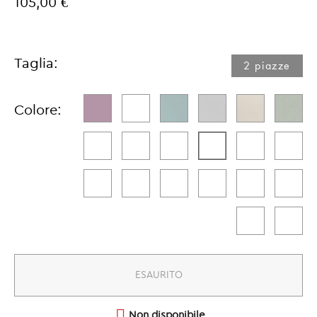
105,00 €
Taglia:
2 piazze​
Colore:
ESAURITO

Non disponibile