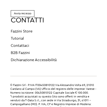
Avvia recesso
CONTATTI
Fazzini Store
Tutorial
Contattaci
B2B Fazzini
Dichiarazione Accessibilità
© Fazzini Srl - P.IVA IT00450810122 Via Alessandro Volta 69, 21010
Cardano al Campo (VA) Ufficio del registro delle imprese: Varese -
Numero iscrizione: 00450810122 Capitale Sociale € 100.000.
“I prodotti acquistati su questo Sito sono offerti in vendita e
venduti da T-Data S.r.l., con sede in Via Strasburgo, 31, 41011 –
Campogalliano (MO). P. IVA, CF e Registro Imprese di Modena: